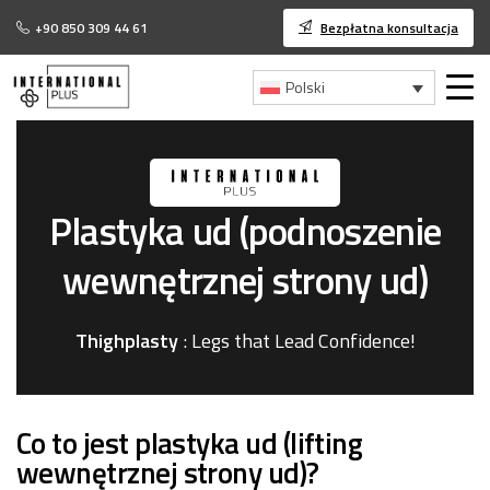
+90 850 309 44 61
Bezpłatna konsultacja
Polski
Plastyka
ud
(podnoszenie
wewnętrznej
strony
ud)
Thighplasty
: Legs that Lead Confidence!
Co to jest plastyka ud (lifting
wewnętrznej strony ud)?