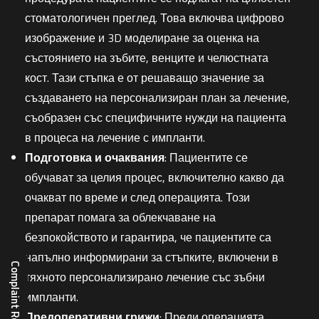
стоматологичен преглед. Това включва цифрово
изображение и 3D моделиране за оценка на
състоянието на зъбите, венците и челюстната
кост. Тази стъпка е от решаващо значение за
създаването на персонализиран план за лечение,
съобразен със специфичните нужди на пациента
в процеса на лечение с импланти.
Подготовка и очаквания
: Пациентите се
обучават за целия процес, включително какво да
очакват по време и след операцията. Този
препарат помага за облекчаване на
безпокойството и гарантира, че пациентите са
напълно информирани за стъпките, включени в
тяхното персонализирано лечение със зъбни
импланти.
Предоперативни грижи
: Преди операцията