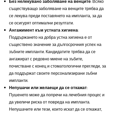
Без нелекувано заболяване на венците
: Всяко
съществуващо заболяване на венците трябва да
се лекува преди поставянето на импланта, за да
се осигурят оптимални резултати.
Ангажимент към устната хигиена
:
Поддържането на добра устна хигиена е от
съществено значение за дългосрочния успех на
зъбните импланти. Кандидатите трябва да се
ангажират с редовно миене на зъбите,
почистване с конец и стоматологични прегледи, за
да поддържат своите персонализирани зъбни
импланти.
Непушачи или желаещи да се откажат
:
Пушенето може да попречи на лечебния процес и
да увеличи риска от повреда на импланта.
Непушачите или тези, които искат да се откажат,