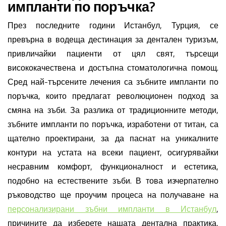
импланти по поръчка?
През последните години Истанбул, Турция, се
превърна в водеща дестинация за дентален туризъм,
привличайки пациенти от цял свят, търсещи
висококачествена и достъпна стоматологична помощ.
Сред най-търсените лечения са зъбните импланти по
поръчка, които предлагат революционен подход за
смяна на зъби. За разлика от традиционните методи,
зъбните импланти по поръчка, изработени от титан, са
щателно проектирани, за да паснат на уникалните
контури на устата на всеки пациент, осигурявайки
несравним комфорт, функционалност и естетика,
подобно на естествените зъби. В това изчерпателно
ръководство ще проучим процеса на получаване на
персонализирани зъбни импланти в Истанбул
,
причините да изберете нашата дентална практика,