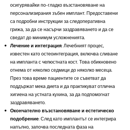
осигурявайки по-гладко възстановяване на
персонализирания зъбен имплант. Предоставени
са подробни инструкции за следоперативна
грижа, за да се насърчи заздравяването и да се
сведат до минимум усложненията.
Лечение и интеграция
: Лечебният процес,
известен като остеоинтеграция, включва сливане
на импланта с челюстната кост. Това обикновено
отнема от няколко седмици до няколко месеца.
През това време пациентите се съветват да
поддържат мека диета и да практикуват отлична
хигиена на устната кухина, за да подпомогнат
заздравяването.
Окончателно възстановяване и естетическо
подобрение
: След като имплантът се интегрира
напълно, започва последната фаза на